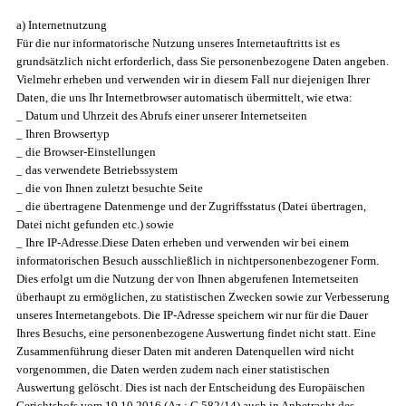
a) Internetnutzung
Für die nur informatorische Nutzung unseres Internetauftritts ist es
grundsätzlich nicht erforderlich, dass Sie personenbezogene Daten angeben.
Vielmehr erheben und verwenden wir in diesem Fall nur diejenigen Ihrer
Daten, die uns Ihr Internetbrowser automatisch übermittelt, wie etwa:
_ Datum und Uhrzeit des Abrufs einer unserer Internetseiten
_ Ihren Browsertyp
_ die Browser-Einstellungen
_ das verwendete Betriebssystem
_ die von Ihnen zuletzt besuchte Seite
_ die übertragene Datenmenge und der Zugriffsstatus (Datei übertragen,
Datei nicht gefunden etc.) sowie
_ Ihre IP-Adresse.Diese Daten erheben und verwenden wir bei einem
informatorischen Besuch ausschließlich in nichtpersonenbezogener Form.
Dies erfolgt um die Nutzung der von Ihnen abgerufenen Internetseiten
überhaupt zu ermöglichen, zu statistischen Zwecken sowie zur Verbesserung
unseres Internetangebots. Die IP-Adresse speichern wir nur für die Dauer
Ihres Besuchs, eine personenbezogene Auswertung findet nicht statt. Eine
Zusammenführung dieser Daten mit anderen Datenquellen wird nicht
vorgenommen, die Daten werden zudem nach einer statistischen
Auswertung gelöscht. Dies ist nach der Entscheidung des Europäischen
Gerichtshofs vom 19.10.2016 (Az.: C 582/14) auch in Anbetracht des