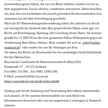
personenbezogenen Daten, die wir von Ihnen erheben, werden wir nur zu
dem angegebenen Zweck erheben, verarbeiten und nutzen. Dabei beachten
wir, dass dies nur im Rahmen der jeweils geltenden Rechtsvorschriften bzw.
ansonsten nur mit Ihrer Einwilligung geschieht.
Nach der EU-Datenschutzgrundverordnung haben Sie jederzeit ein Recht
auf unentgeltliche Auskunft über Ihre gespeicherten Daten sowie ggf. ein
Recht auf Berichtigung, Sperrung oder Löschung dieser Daten. Sie können
gemäß Art. 21 DSGVO in den dort genannten Fällen Widerspruch gegen die
Verarbeitung Ihrer Daten erheben. Bitte wenden Sie sich an „
info@loehle-
neubauer.de
“ oder senden Sie uns Ihr Verlangen per Post.
Sie haben das Recht zur Beschwerde bei der zuständigen Aufsichtsbehörde
für den Datenschutz:
Bayerisches Landesamt für Datenschutzaufsicht (BayLDA)
Promenade 27 _ 91522 Ansbach
Fon 0981 531300 _ Fax 0981 53981300
E-Mail: poststelle@lda.bayern.de
https://www.lda.bayern.de/de/index.html#
Umfang und Art der Erhebung und Verwendung Ihrer Daten unterscheidet
sich danach, ob Sie unseren Internetauftritt nur zum Abruf von
Informationen besuchen oder von uns angebotene Leistungen in Anspruch
nehmen: