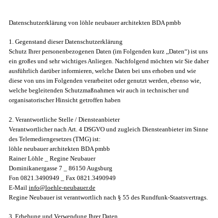
Datenschutzerklärung von löhle neubauer architekten BDA pmbb
1. Gegenstand dieser Datenschutzerklärung
Schutz Ihrer personenbezogenen Daten (im Folgenden kurz ,,Daten“) ist uns
ein großes und sehr wichtiges Anliegen. Nachfolgend möchten wir Sie daher
ausführlich darüber informieren, welche Daten bei uns erhoben und wie
diese von uns im Folgenden verarbeitet oder genutzt werden, ebenso wie,
welche begleitenden Schutzmaßnahmen wir auch in technischer und
organisatorischer Hinsicht getroffen haben
2. Verantwortliche Stelle / Diensteanbieter
Verantwortlicher nach Art. 4 DSGVO und zugleich Diensteanbieter im Sinne
des Telemediengesetzes (TMG) ist:
löhle neubauer architekten BDA pmbb
Rainer Löhle _ Regine Neubauer
Dominikanergasse 7 _ 86150 Augsburg
Fon 0821.3490949 _ Fax 0821.3490949
E-Mail
info@loehle-neubauer.de
Regine Neubauer ist verantwortlich nach § 55 des Rundfunk-Staatsvertrags.
3. Erhebung und Verwendung Ihrer Daten